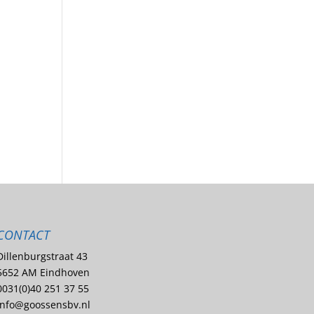
d
CONTACT
Dillenburgstraat 43
5652 AM Eindhoven
0031(0)40 251 37 55
info@goossensbv.nl