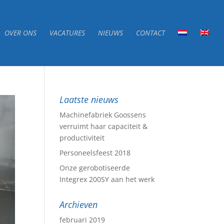
OVER ONS
VACATURES
NIEUWS
CONTACT
Laatste nieuws
Machinefabriek Goossens
verruimt haar capaciteit &
productiviteit
Personeelsfeest 2018
Onze gerobotiseerde
Integrex 200SY aan het werk
Archieven
februari 2019