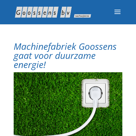
Machinefabriek Goossens
gaat voor duurzame
energie!